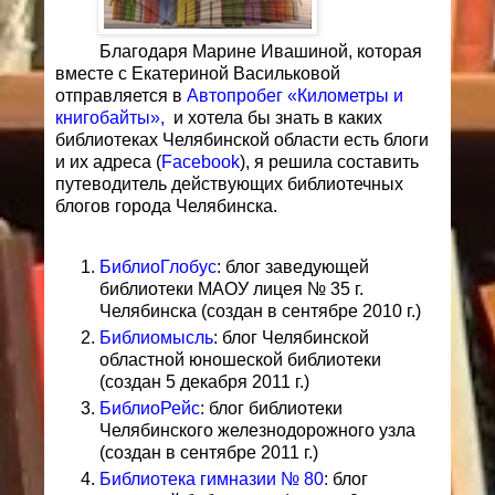
Благодаря Марине Ивашиной, которая
вместе с Екатериной Васильковой
отправляется в
Автопробег «Километры и
книгобайты»
,
и хотела бы знать в каких
библиотеках Челябинской области есть блоги
и их адреса
(
Facebook
)
, я решила составить
путеводитель действующих библиотечных
блогов города Челябинска.
БиблиоГлобус
: блог заведующей
библиотеки МАОУ лицея № 35 г.
Челябинска (создан в сентябре 2010 г.)
Библиомысль
: блог Челябинской
областной юношеской библиотеки
(создан 5 декабря 2011 г.)
БиблиоРейс
: блог библиотеки
Челябинского железнодорожного узла
(создан в сентябре 2011 г.)
Библиотека гимназии № 80
: блог