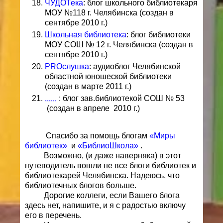
ЧУДОТека
: блог школьного библиотекаря
МОУ №118 г. Челябинска (создан в
сентябре 2010 г.)
Школьная библиотека
: блог библиотеки
МОУ СОШ № 12 г. Челябинска (создан в
сентябре 2010 г.)
PROслушка
: аудиоблог Челябинской
областной юношеской библиотеки
(создан в марте 2011 г.)
,,,,,,
: блог зав.библиотекой СОШ № 53
(создан в апреле
2010 г.)
Спасибо за помощь блогам
«Миры
библиотек»
и
«БиблиоШкола»
.
Возможно, (и даже наверняка) в этот
путеводитель вошли не все блоги библиотек и
библиотекарей Челябинска. Надеюсь, что
библиотечных блогов больше.
Дорогие коллеги, если Вашего блога
здесь нет, напишите, и я с радостью включу
его в перечень.